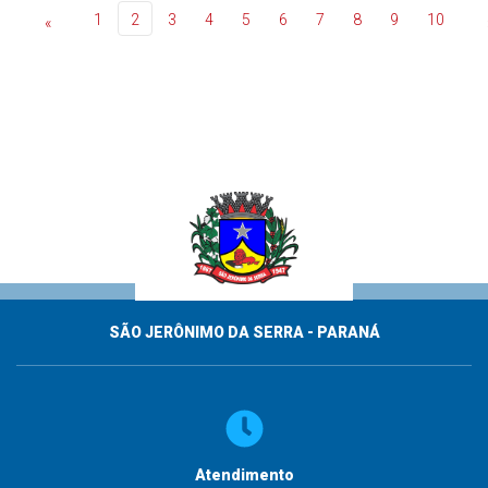
1
2
3
4
5
6
7
8
9
10
«
SÃO JERÔNIMO DA SERRA - PARANÁ
Atendimento