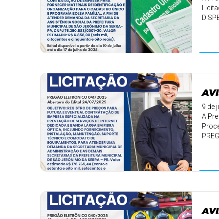
Licit
DISP
...
AVI
9 de 
A Pre
Proce
PREG
✅ Ob .
AVI