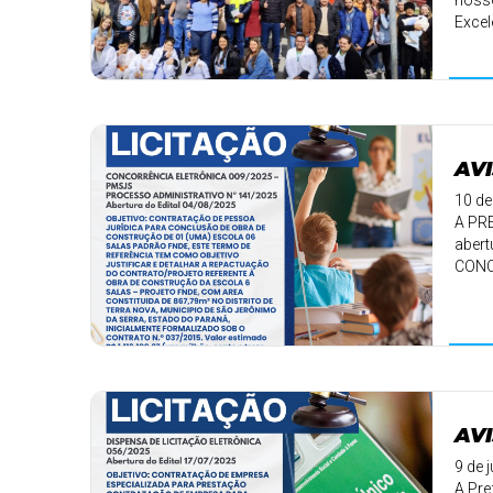
nosso
Excel
AVI
10 de
A PR
abert
CONC
AVI
9 de 
A Pre