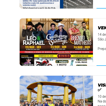
VEM
14 de
São J
Prepa
de vol
VIS
✅
10 de
Na da