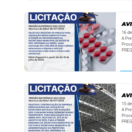
AVI
16 de
A Pre
Proce
PREG
✅ Ob .
AVI
15 de
A Pre
Proce
PREG
✅ Obje