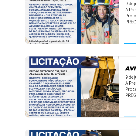
9 de 
A Pre
Proce
PREG
✅ Ob .
AVI
9 de 
A Pre
Proce
PREG
✅ Ob .