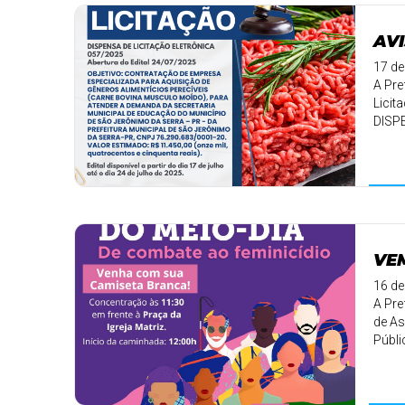
AVI
17 de
A Pre
Licit
DISP
✅ Obje
VEM
16 de
A Pre
de As
Públic