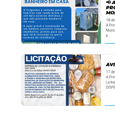
📢 
PR
MO
18 de
A Pre
Munic
p ...
AVI
17 de
A Pre
Licit
DISP
✅ Obje