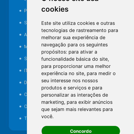
cookies
Portarias
Este site utiliza cookies e outras
SAMAE
tecnologias de rastreamento para
Audiência pública
melhorar sua experiência de
navegação para os seguintes
MANUTENÇÃO DE ILUMINAÇÃO PÚBLICA
propósitos:
para ativar a
funcionalidade básica do site
,
Serviços Técnicos TI
para proporcionar uma melhor
ITR
experiência no site
,
para medir o
seu interesse nos nossos
Desapropriações
produtos e serviços e para
personalizar as interações de
Catalogo Eletrônico de Padronização
marketing
,
para exibir anúncios
Consórcios Municipais
que sejam mais relevantes para
você
.
Telefones Úteis
Concordo