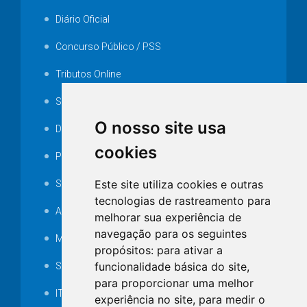
Diário Oficial
Concurso Público / PSS
Tributos Online
Serviços ISS-E
O nosso site usa
Decretos
cookies
Portarias
Este site utiliza cookies e outras
SAMAE
tecnologias de rastreamento para
Audiência pública
melhorar sua experiência de
navegação para os seguintes
MANUTENÇÃO DE ILUMINAÇÃO PÚBLICA
propósitos:
para ativar a
funcionalidade básica do site
,
Serviços Técnicos TI
para proporcionar uma melhor
ITR
experiência no site
,
para medir o