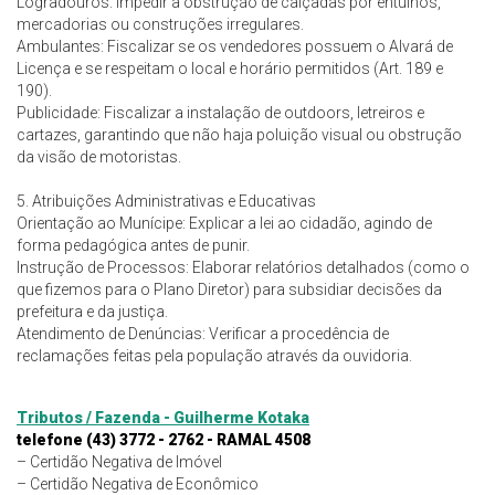
Logradouros: Impedir a obstrução de calçadas por entulhos,
mercadorias ou construções irregulares.
Ambulantes: Fiscalizar se os vendedores possuem o Alvará de
Licença e se respeitam o local e horário permitidos (Art. 189 e
190).
Publicidade: Fiscalizar a instalação de outdoors, letreiros e
cartazes, garantindo que não haja poluição visual ou obstrução
da visão de motoristas.
5. Atribuições Administrativas e Educativas
Orientação ao Munícipe: Explicar a lei ao cidadão, agindo de
forma pedagógica antes de punir.
Instrução de Processos: Elaborar relatórios detalhados (como o
que fizemos para o Plano Diretor) para subsidiar decisões da
prefeitura e da justiça.
Atendimento de Denúncias: Verificar a procedência de
reclamações feitas pela população através da ouvidoria.
Tributos / Fazenda - Guilherme Kotaka
telefone (43) 3772 - 2762 - RAMAL 4508
– Certidão Negativa de Imóvel
– Certidão Negativa de Econômico