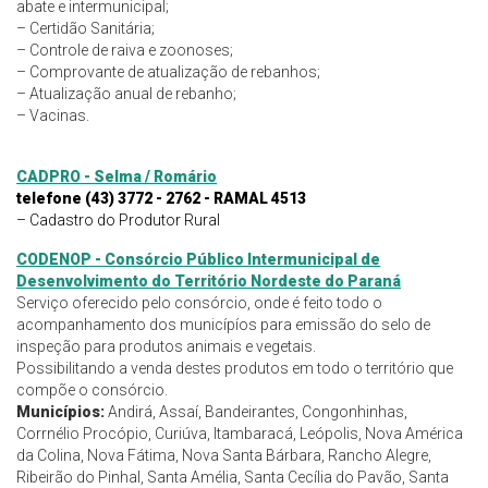
abate e intermunicipal;
– Certidão Sanitária;
– Controle de raiva e zoonoses;
– Comprovante de atualização de rebanhos;
– Atualização anual de rebanho;
– Vacinas.
CADPRO - Selma / Romário
telefone (43) 3772 - 2762 - RAMAL 4513
– Cadastro do Produtor Rural
CODENOP - Consórcio Público Intermunicipal de
Desenvolvimento do Território Nordeste do Paraná
Serviço oferecido pelo consórcio, onde é feito todo o
acompanhamento dos municípíos para emissão do selo de
inspeção para produtos animais e vegetais.
Possibilitando a venda destes produtos em todo o território que
compõe o consórcio.
Municípios:
Andirá, Assaí, Bandeirantes, Congonhinhas,
Corrnélio Procópio, Curiúva, Itambaracá, Leópolis, Nova América
da Colina, Nova Fátima, Nova Santa Bárbara, Rancho Alegre,
Ribeirão do Pinhal, Santa Amélia, Santa Cecília do Pavão, Santa