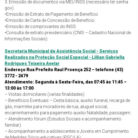
3. Emissão de documentos via MEU INSS (necessário ter senha
gov)
•Emissão de Extrato de Pagamento de Benefício
•Emissão de Carta de Concessão de Benefício
•Emissão de comprovantes do INSS
•Consulta de extrato previdenciário (CNIS – Cadastro Nacional de
Informações Sociais)
Secretaria Municipal de Assistência Social - Serviços
Realizados na Proteção Social Especial - Lillian Gabriella
Rodrigues Teixeira Avelar
Endereço Rua Prefeito Raul Proença 252 – telefone (43)
3772 - 2479
Atendimento: Segunda à Sexta-Feira, das 07:45 às 11:45 –
13:00 às 17:00
– Visitas domiciliares (varias finalidades)
– Benefícios Eventuais – Cesta básica, auxilio funeral, recarga de
gás, marmitex para moradores de rua, aluguel social,
encaminhamento para pagamento auxilio Natalidade, passagem.
– Atendimento fórum (Estudos Sociais e acompanhamento
familiar)
– Acompanhamento a adolescentes e Jovens em Cumprimento
de Medidas Sócio educativas (PSC/LA)