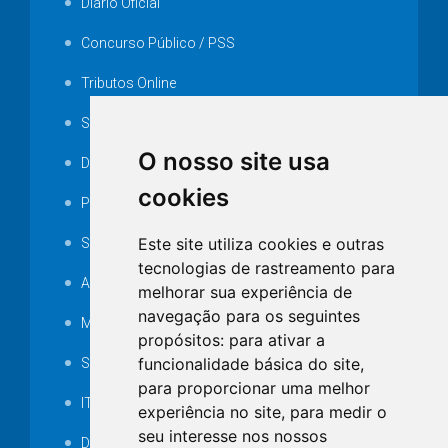
Diário Oficial
Concurso Público / PSS
Tributos Online
Serviços ISS-E
O nosso site usa
Decretos
cookies
Portarias
Este site utiliza cookies e outras
SAMAE
tecnologias de rastreamento para
Audiência pública
melhorar sua experiência de
navegação para os seguintes
MANUTENÇÃO DE ILUMINAÇÃO PÚBLICA
propósitos:
para ativar a
funcionalidade básica do site
,
Serviços Técnicos TI
para proporcionar uma melhor
ITR
experiência no site
,
para medir o
seu interesse nos nossos
Desapropriações