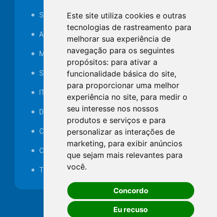
Este site utiliza cookies e outras
SAMAE
tecnologias de rastreamento para
Audiência pública
melhorar sua experiência de
navegação para os seguintes
MANUTENÇÃO DE ILUMINAÇÃO PÚBLICA
propósitos:
para ativar a
funcionalidade básica do site
,
Serviços Técnicos TI
para proporcionar uma melhor
ITR
experiência no site
,
para medir o
seu interesse nos nossos
Desapropriações
produtos e serviços e para
personalizar as interações de
Catalogo Eletrônico de Padronização
marketing
,
para exibir anúncios
Consórcios Municipais
que sejam mais relevantes para
você
.
Telefones Úteis
Concordo
Eu recuso