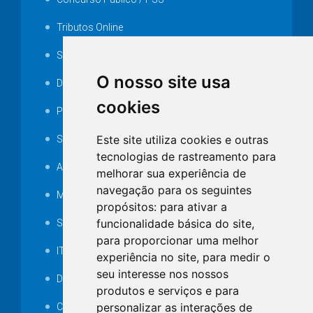
Tributos Online
Serviços ISS-E
O nosso site usa
Decretos
cookies
Portarias
Este site utiliza cookies e outras
SAMAE
tecnologias de rastreamento para
Audiência pública
melhorar sua experiência de
navegação para os seguintes
MANUTENÇÃO DE ILUMINAÇÃO PÚBLICA
propósitos:
para ativar a
funcionalidade básica do site
,
Serviços Técnicos TI
para proporcionar uma melhor
ITR
experiência no site
,
para medir o
seu interesse nos nossos
Desapropriações
produtos e serviços e para
personalizar as interações de
Catalogo Eletrônico de Padronização