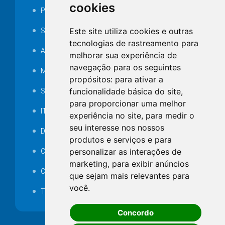
cookies
Portarias
Este site utiliza cookies e outras
SAMAE
tecnologias de rastreamento para
Audiência pública
melhorar sua experiência de
navegação para os seguintes
MANUTENÇÃO DE ILUMINAÇÃO PÚBLICA
propósitos:
para ativar a
funcionalidade básica do site
,
Serviços Técnicos TI
para proporcionar uma melhor
ITR
experiência no site
,
para medir o
seu interesse nos nossos
Desapropriações
produtos e serviços e para
personalizar as interações de
Catalogo Eletrônico de Padronização
marketing
,
para exibir anúncios
Consórcios Municipais
que sejam mais relevantes para
você
.
Telefones Úteis
Concordo