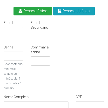
Pessoa Física
Pessoa Jurídica
E-mail
E-mail
Secundário
Senha
Confirmar a
senha
Deve conter no
mínimo 8
caracteres, 1
minúscula, 1
maiúscula e 1
número.
Nome Completo
CPF