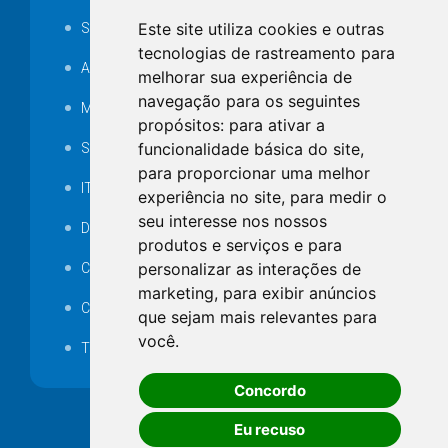
Este site utiliza cookies e outras
SAMAE
tecnologias de rastreamento para
Audiência pública
melhorar sua experiência de
navegação para os seguintes
MANUTENÇÃO DE ILUMINAÇÃO PÚBLICA
propósitos:
para ativar a
funcionalidade básica do site
,
Serviços Técnicos TI
para proporcionar uma melhor
ITR
experiência no site
,
para medir o
seu interesse nos nossos
Desapropriações
produtos e serviços e para
personalizar as interações de
Catalogo Eletrônico de Padronização
marketing
,
para exibir anúncios
Consórcios Municipais
que sejam mais relevantes para
você
.
Telefones Úteis
Concordo
Eu recuso