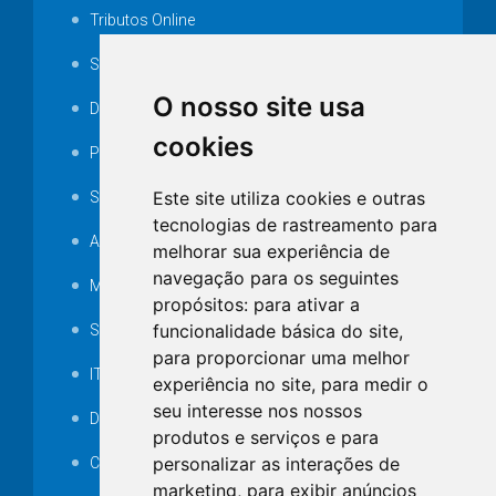
Tributos Online
Serviços ISS-E
O nosso site usa
Decretos
cookies
Portarias
Este site utiliza cookies e outras
SAMAE
tecnologias de rastreamento para
Audiência pública
melhorar sua experiência de
navegação para os seguintes
MANUTENÇÃO DE ILUMINAÇÃO PÚBLICA
propósitos:
para ativar a
funcionalidade básica do site
,
Serviços Técnicos TI
para proporcionar uma melhor
ITR
experiência no site
,
para medir o
seu interesse nos nossos
Desapropriações
produtos e serviços e para
personalizar as interações de
Catalogo Eletrônico de Padronização
marketing
,
para exibir anúncios