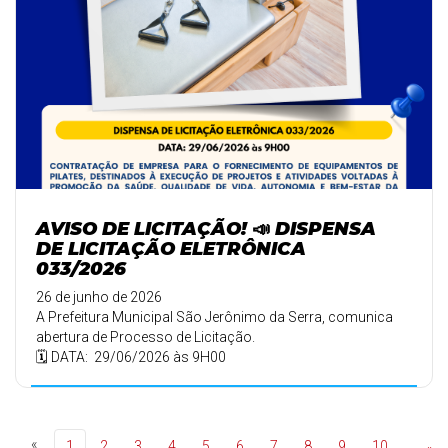
AVISO DE LICITAÇÃO! 📣 DISPENSA
DE LICITAÇÃO ELETRÔNICA
033/2026
26 de junho de 2026
A Prefeitura Municipal São Jerônimo da Serra, comunica
abertura de Processo de Licitação.
🗓️ DATA: 29/06/2026 às 9H00
«
1
2
3
4
5
6
7
8
9
10