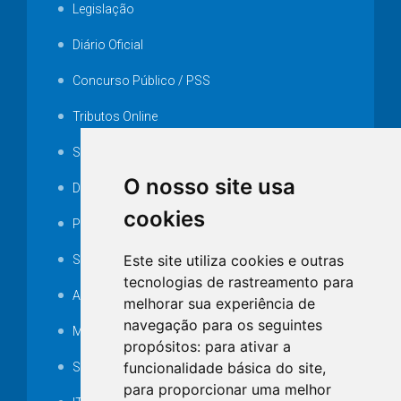
Legislação
Diário Oficial
Concurso Público / PSS
Tributos Online
Serviços ISS-E
O nosso site usa
Decretos
cookies
Portarias
Este site utiliza cookies e outras
SAMAE
tecnologias de rastreamento para
Audiência pública
melhorar sua experiência de
navegação para os seguintes
MANUTENÇÃO DE ILUMINAÇÃO PÚBLICA
propósitos:
para ativar a
funcionalidade básica do site
,
Serviços Técnicos TI
para proporcionar uma melhor