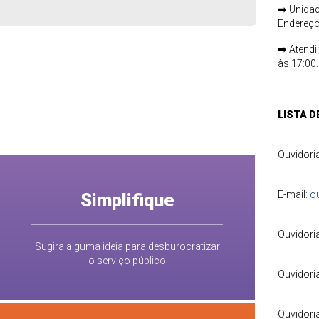
➡️
Unidad
Ender
➡️
Atendi
às 17:00.
LISTA 
Ouvid
E-mail:
o
Simplifique
Ouvi
Sugira alguma ideia para desburocratizar
o serviço público
Ouvido
Ouvidori