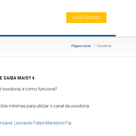
Area Restrita
Página Inicial
Ouvidoria
E SAIBA MAIS!!
⬇️
é ouvidoria, e como funciona?
ões mínimas para utilizar o canal da ouvidoria
sável: Leonardo Felipe Marestoni Fai