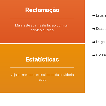
Reclamação
➡️
Legisl
Manifeste sua insatisfação com um
➡️
Destaq
serviço público
➡️
Lei ge
➡️
Glossá
Estatísticas
veja as metricas e resultados da ouvidoria
aqui.