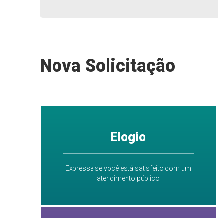
Nova Solicitação
Elogio
Expresse se você está satisfeito com um
atendimento público