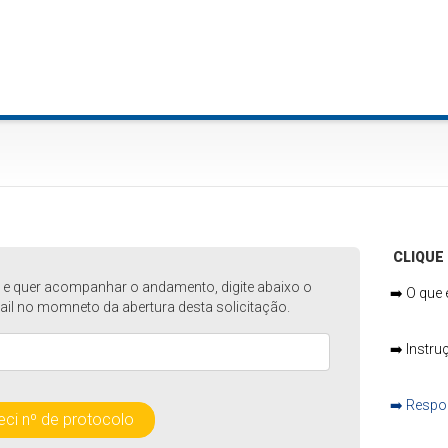
CLIQUE 
ia e quer acompanhar o andamento, digite abaixo o
➡️
O que 
il no momneto da abertura desta solicitação.
➡️
Instruç
➡️
Respon
ci nº de protocolo