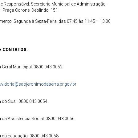
e Responsável: Secretaria Municipal de Administração -
eço: Praça Coronel Deolindo, 151
mento: Segunda à Sexta-Feira, das 07:45 às 11:45 – 13:00
DE CONTATOS:
oria Geral Municipal: 0800 043 0052
uvidoria@saojeronimodaserra.pr.gov.br
doria do Sus: 0800 043 0054
ria da Assistência Social: 0800 043 0056
a da Educação: 0800 043 0058