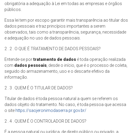
obrigatória a adequação à Lei em todas as empresas e órgãos
públicos.
Essa lei tem por escopo garantir mais transparência ao titular dos
dados pessoais e traz princípios importantes a serem
observados, tais como a transparência, segurança, necessidade
e adequação no uso de dados pessoais.
2 . 2 . O QUE É TRATAMENTO DE DADOS PESSOAIS?
Entende-se por
tratamento de dados
é toda operação realizada
com
dados pessoais
, desde o início, que é o processo de coleta,
seguido do armazenamento, uso e o descarte efetivo da
informação.
2 . 3 . QUEM É O TITULAR DE DADOS?
Titular de dados é toda pessoa natural a quem se referem os
dados objeto do tratamento. No caso, é toda pessoa que acessa
o site
https://saojeronimodaserra.pr.gov.br/
2 . 4 . QUEM É O CONTROLADOR DE DADOS?
É a pessoa natural ou jurídica, de direito público ou privado, a