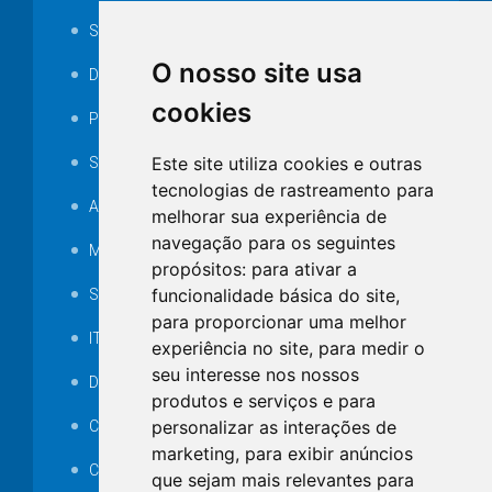
Serviços ISS-E
O nosso site usa
Decretos
cookies
Portarias
Este site utiliza cookies e outras
SAMAE
tecnologias de rastreamento para
Audiência pública
melhorar sua experiência de
navegação para os seguintes
MANUTENÇÃO DE ILUMINAÇÃO PÚBLICA
propósitos:
para ativar a
funcionalidade básica do site
,
Serviços Técnicos TI
para proporcionar uma melhor
ITR
experiência no site
,
para medir o
seu interesse nos nossos
Desapropriações
produtos e serviços e para
personalizar as interações de
Catalogo Eletrônico de Padronização
marketing
,
para exibir anúncios
Consórcios Municipais
que sejam mais relevantes para