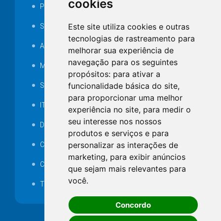
cookies
Portarias
Este site utiliza cookies e outras
SAMAE
tecnologias de rastreamento para
Audiência pública
melhorar sua experiência de
navegação para os seguintes
MANUTENÇÃO DE ILUMINAÇÃO PÚBLICA
propósitos:
para ativar a
funcionalidade básica do site
,
Serviços Técnicos TI
para proporcionar uma melhor
ITR
experiência no site
,
para medir o
seu interesse nos nossos
Desapropriações
produtos e serviços e para
personalizar as interações de
Catalogo Eletrônico de Padronização
marketing
,
para exibir anúncios
Consórcios Municipais
que sejam mais relevantes para
você
.
Telefones Úteis
Concordo