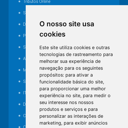
Tributos Online
Serviços ISS-E
O nosso site usa
Decretos
cookies
Portarias
Este site utiliza cookies e outras
SAMAE
tecnologias de rastreamento para
Audiência pública
melhorar sua experiência de
navegação para os seguintes
MANUTENÇÃO DE ILUMINAÇÃO PÚBLICA
propósitos:
para ativar a
funcionalidade básica do site
,
Serviços Técnicos TI
para proporcionar uma melhor
ITR
experiência no site
,
para medir o
seu interesse nos nossos
Desapropriações
produtos e serviços e para
personalizar as interações de
Catalogo Eletrônico de Padronização
marketing
,
para exibir anúncios
Consórcios Municipais