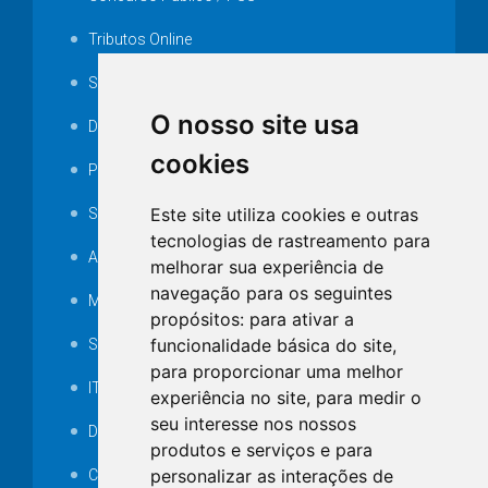
Tributos Online
Serviços ISS-E
O nosso site usa
Decretos
cookies
Portarias
Este site utiliza cookies e outras
SAMAE
tecnologias de rastreamento para
Audiência pública
melhorar sua experiência de
navegação para os seguintes
MANUTENÇÃO DE ILUMINAÇÃO PÚBLICA
propósitos:
para ativar a
funcionalidade básica do site
,
Serviços Técnicos TI
para proporcionar uma melhor
ITR
experiência no site
,
para medir o
seu interesse nos nossos
Desapropriações
produtos e serviços e para
personalizar as interações de
Catalogo Eletrônico de Padronização