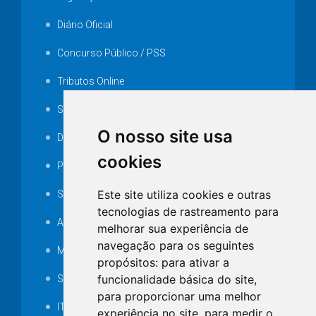
Diário Oficial
Concurso Público / PSS
Tributos Online
Serviços ISS-E
O nosso site usa
Decretos
cookies
Portarias
Este site utiliza cookies e outras
SAMAE
tecnologias de rastreamento para
Audiência pública
melhorar sua experiência de
navegação para os seguintes
MANUTENÇÃO DE ILUMINAÇÃO PÚBLICA
propósitos:
para ativar a
funcionalidade básica do site
,
Serviços Técnicos TI
para proporcionar uma melhor
ITR
experiência no site
,
para medir o