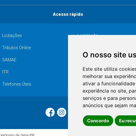
Licitações
Legislação
Tributos Online
Serviços ISS-E
SAMAE
Audiência pública
ITR
Desapropriações
O nosso site u
Telefones Úteis
Este site utiliza cooki
melhorar sua experiên
ativar a funcionalidade
experiência no site
,
par
serviços e para person
anúncios que sejam ma
 Jerônimo da Serra/PR
Concordo
Eu recu