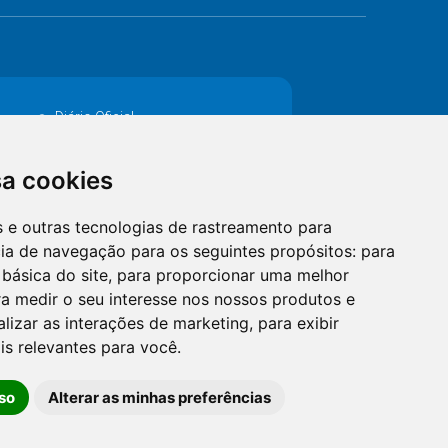
Diário Oficial
Decretos
MANUTENÇÃO DE ILUMINAÇÃO PÚBLICA
Catalogo Eletrônico de Padronização
sa cookies
es e outras tecnologias de rastreamento para
cia de navegação para os seguintes propósitos:
para
 básica do site
,
para proporcionar uma melhor
a medir o seu interesse nos nossos produtos e
alizar as interações de marketing
,
para exibir
is relevantes para você
.
so
Alterar as minhas preferências