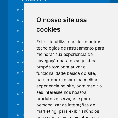
Serviços ISS-E
O nosso site usa
Decretos
cookies
Portarias
Este site utiliza cookies e outras
SAMAE
tecnologias de rastreamento para
Audiência pública
melhorar sua experiência de
navegação para os seguintes
MANUTENÇÃO DE ILUMINAÇÃO PÚBLICA
propósitos:
para ativar a
funcionalidade básica do site
,
Serviços Técnicos TI
para proporcionar uma melhor
ITR
experiência no site
,
para medir o
seu interesse nos nossos
Desapropriações
produtos e serviços e para
personalizar as interações de
Catalogo Eletrônico de Padronização
marketing
,
para exibir anúncios
Consórcios Municipais
que sejam mais relevantes para