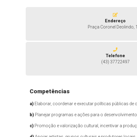
Endereço
Praça Coronel Deolindo, 
Telefone
(43) 37722497
Competências
a)
Elaborar, coordenar e executar políticas públicas de c
b)
Planejar programas e ações para o desenvolvimento cu
c)
Promoção e valorização cultural, incentivar a produç
d)
Apoiar artistas, grupos culturais e produtores locais,