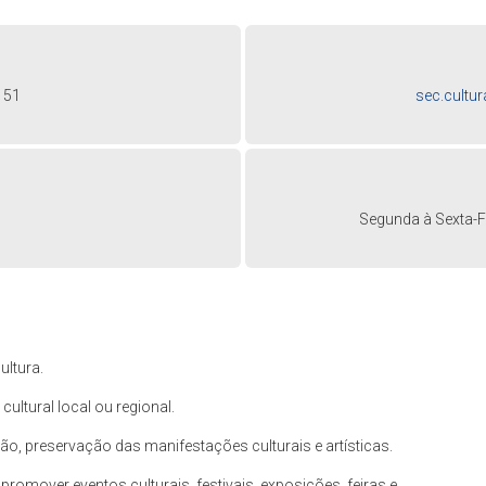
151
sec.cultu
Segunda à Sexta-Fe
ultura.
ltural local ou regional.
ão, preservação das manifestações culturais e artísticas.
 promover eventos culturais, festivais, exposições, feiras e