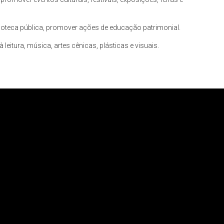
blioteca pública, promover ações de educação patrimonial.
eitura, música, artes cênicas, plásticas e visuais.