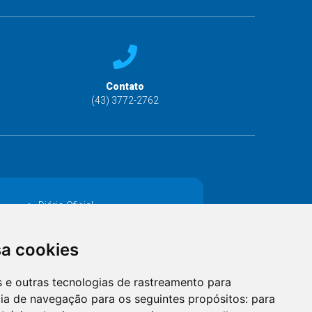
Contato
(43) 3772-2762
Diário Oficial
Decretos
sa cookies
MANUTENÇÃO DE ILUMINAÇÃO PÚBLICA
es e outras tecnologias de rastreamento para
Catalogo Eletrônico de Padronização
cia de navegação para os seguintes propósitos:
para