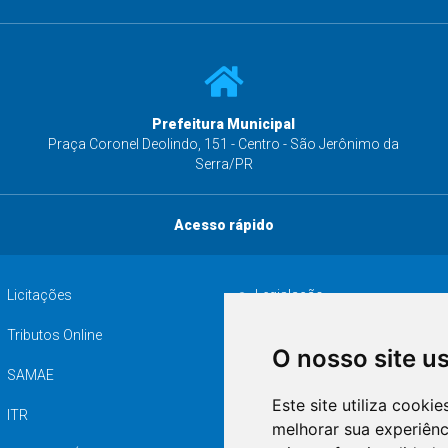
Prefeitura Municipal
s
Praça Coronel Deolindo, 151 - Centro - São Jerônimo da
Serra/PR
Acesso rápido
Licitações
Legislação
Tributos Online
Serviços ISS-E
O nosso site u
SAMAE
Audiência pública
Este site utiliza cooki
ITR
Desapropriações
melhorar sua experiên