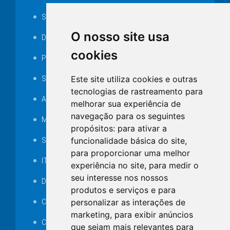
Serviços ISS-E
O nosso site usa
Decretos
cookies
Portarias
Este site utiliza cookies e outras
SAMAE
tecnologias de rastreamento para
Audiência pública
melhorar sua experiência de
navegação para os seguintes
MANUTENÇÃO DE ILUMINAÇÃO PÚBLICA
propósitos:
para ativar a
funcionalidade básica do site
,
Serviços Técnicos TI
para proporcionar uma melhor
ITR
experiência no site
,
para medir o
seu interesse nos nossos
Desapropriações
produtos e serviços e para
personalizar as interações de
Catalogo Eletrônico de Padronização
marketing
,
para exibir anúncios
Consórcios Municipais
que sejam mais relevantes para