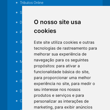
Tributos Online
Serviços ISS-E
O nosso site usa
Decretos
cookies
Portarias
Este site utiliza cookies e outras
SAMAE
tecnologias de rastreamento para
Audiência pública
melhorar sua experiência de
navegação para os seguintes
MANUTENÇÃO DE ILUMINAÇÃO PÚBLICA
propósitos:
para ativar a
funcionalidade básica do site
,
Serviços Técnicos TI
para proporcionar uma melhor
ITR
experiência no site
,
para medir o
seu interesse nos nossos
Desapropriações
produtos e serviços e para
personalizar as interações de
Catalogo Eletrônico de Padronização
marketing
,
para exibir anúncios