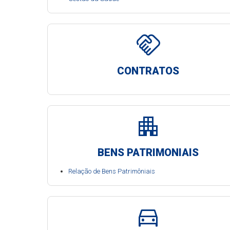
handshake
CONTRATOS
apartment
BENS PATRIMONIAIS
Relação de Bens Patrimôniais
directions_car