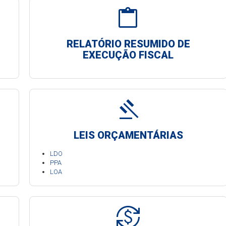
content_paste
RELATÓRIO RESUMIDO DE
EXECUÇÃO FISCAL
gavel
LEIS ORÇAMENTÁRIAS
LDO
PPA
LOA
currency_exchange