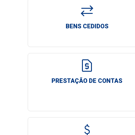
sync_alt
BENS CEDIDOS
request_page
PRESTAÇÃO DE CONTAS
attach_money