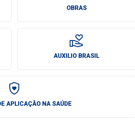
OBRAS
volunteer_activism
AUXILIO BRASIL
shield_with_heart
E APLICAÇÃO NA SAÚDE