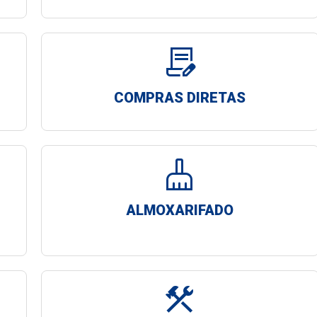
contract_edit
COMPRAS DIRETAS
cleaning_services
ALMOXARIFADO
construction