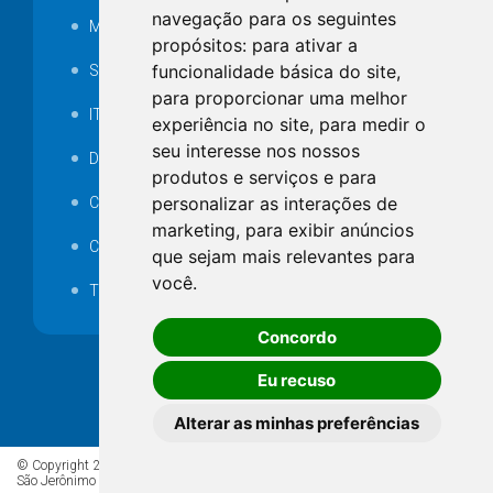
navegação para os seguintes
MANUTENÇÃO DE ILUMINAÇÃO PÚBLICA
propósitos:
para ativar a
funcionalidade básica do site
,
Serviços Técnicos TI
para proporcionar uma melhor
ITR
experiência no site
,
para medir o
seu interesse nos nossos
Desapropriações
produtos e serviços e para
personalizar as interações de
Catalogo Eletrônico de Padronização
marketing
,
para exibir anúncios
Consórcios Municipais
que sejam mais relevantes para
você
.
Telefones Úteis
Concordo
Eu recuso
Alterar as minhas preferências
© Copyright 2026 - Todos os direitos reservados à Prefeitura de
São Jerônimo da Serra/PR