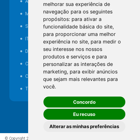
Audiência pública
melhorar sua experiência de
navegação para os seguintes
MANUTENÇÃO DE ILUMINAÇÃO PÚBLICA
propósitos:
para ativar a
funcionalidade básica do site
,
Serviços Técnicos TI
para proporcionar uma melhor
ITR
experiência no site
,
para medir o
seu interesse nos nossos
Desapropriações
produtos e serviços e para
personalizar as interações de
Catalogo Eletrônico de Padronização
marketing
,
para exibir anúncios
Consórcios Municipais
que sejam mais relevantes para
você
.
Telefones Úteis
Concordo
Eu recuso
Alterar as minhas preferências
© Copyright 2026 - Todos os direitos reservados à Prefeitura de