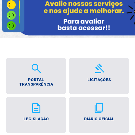
search
gavel
PORTAL
LICITAÇÕES
TRANSPARÊNCIA
description
content_copy
LEGISLAÇÃO
DIÁRIO OFICIAL