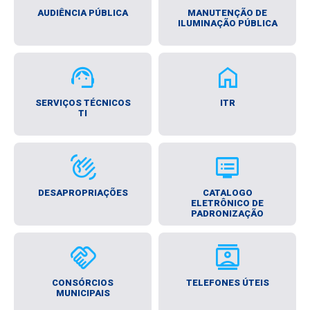
AUDIÊNCIA PÚBLICA
MANUTENÇÃO DE
ILUMINAÇÃO PÚBLICA
support_agent
home
SERVIÇOS TÉCNICOS
ITR
TI
waving_hand
dvr
DESAPROPRIAÇÕES
CATALOGO
ELETRÔNICO DE
PADRONIZAÇÃO
Handshake
Contacts
CONSÓRCIOS
TELEFONES ÚTEIS
MUNICIPAIS