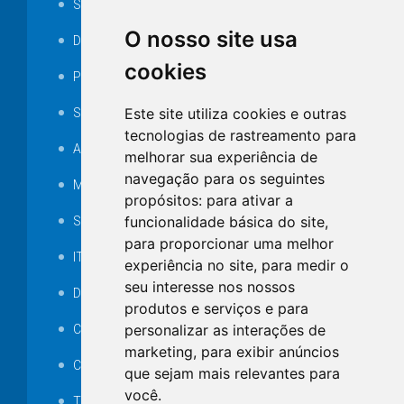
Serviços ISS-E
O nosso site usa
Decretos
cookies
Portarias
Este site utiliza cookies e outras
SAMAE
tecnologias de rastreamento para
Audiência pública
melhorar sua experiência de
navegação para os seguintes
MANUTENÇÃO DE ILUMINAÇÃO PÚBLICA
propósitos:
para ativar a
funcionalidade básica do site
,
Serviços Técnicos TI
para proporcionar uma melhor
ITR
experiência no site
,
para medir o
seu interesse nos nossos
Desapropriações
produtos e serviços e para
personalizar as interações de
Catalogo Eletrônico de Padronização
marketing
,
para exibir anúncios
Consórcios Municipais
que sejam mais relevantes para
você
.
Telefones Úteis