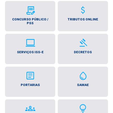
contract_edit
attach_money
CONCURSO PÚBLICO /
TRIBUTOS ONLINE
PSS
computer
gavel
SERVIÇOS ISS-E
DECRETOS
article
water_drop
PORTARIAS
SAMAE
groups
Lightbulb