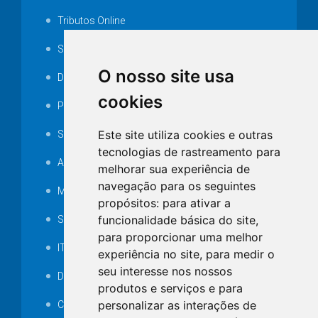
Tributos Online
Serviços ISS-E
O nosso site usa
Decretos
cookies
Portarias
Este site utiliza cookies e outras
SAMAE
tecnologias de rastreamento para
Audiência pública
melhorar sua experiência de
navegação para os seguintes
MANUTENÇÃO DE ILUMINAÇÃO PÚBLICA
propósitos:
para ativar a
funcionalidade básica do site
,
Serviços Técnicos TI
para proporcionar uma melhor
ITR
experiência no site
,
para medir o
seu interesse nos nossos
Desapropriações
produtos e serviços e para
personalizar as interações de
Catalogo Eletrônico de Padronização