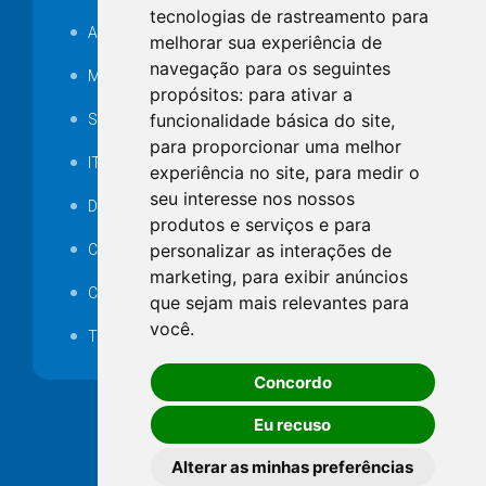
tecnologias de rastreamento para
Audiência pública
melhorar sua experiência de
navegação para os seguintes
MANUTENÇÃO DE ILUMINAÇÃO PÚBLICA
propósitos:
para ativar a
funcionalidade básica do site
,
Serviços Técnicos TI
para proporcionar uma melhor
ITR
experiência no site
,
para medir o
seu interesse nos nossos
Desapropriações
produtos e serviços e para
personalizar as interações de
Catalogo Eletrônico de Padronização
marketing
,
para exibir anúncios
Consórcios Municipais
que sejam mais relevantes para
você
.
Telefones Úteis
Concordo
Eu recuso
Alterar as minhas preferências