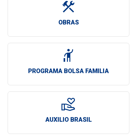
construction
OBRAS
hail
PROGRAMA BOLSA FAMILIA
volunteer_activism
AUXILIO BRASIL