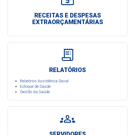
local_atm
RECEITAS E DESPESAS
EXTRAORÇAMENTÁRIAS
receipt_long
RELATÓRIOS
Relatórios Assistência Social
Estoque de Saúde
Gestão da Saúde
groups
SERVIDORES