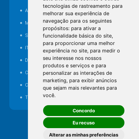
tecnologias de rastreamento para
Audiência pública
melhorar sua experiência de
navegação para os seguintes
MANUTENÇÃO DE ILUMINAÇÃO PÚBLICA
propósitos:
para ativar a
funcionalidade básica do site
,
Serviços Técnicos TI
para proporcionar uma melhor
ITR
experiência no site
,
para medir o
seu interesse nos nossos
Desapropriações
produtos e serviços e para
personalizar as interações de
Catalogo Eletrônico de Padronização
marketing
,
para exibir anúncios
Consórcios Municipais
que sejam mais relevantes para
você
.
Telefones Úteis
Concordo
Eu recuso
Alterar as minhas preferências