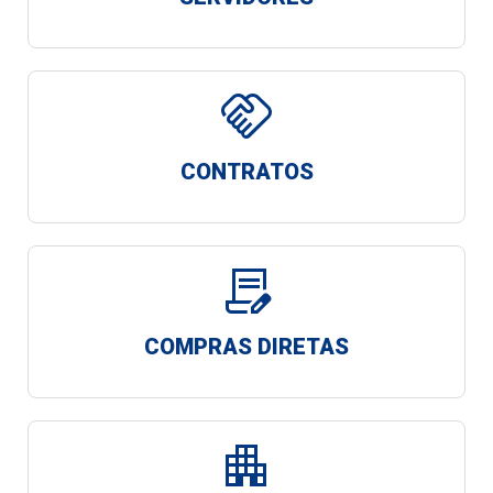
handshake
CONTRATOS
contract_edit
COMPRAS DIRETAS
apartment