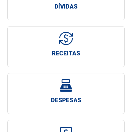
DÍVIDAS
currency_exchange
RECEITAS
point_of_sale
DESPESAS