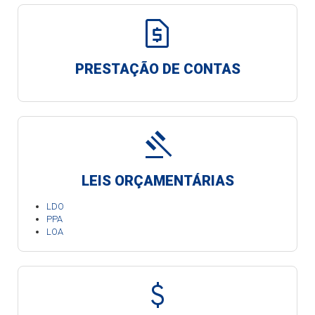
request_page
PRESTAÇÃO DE CONTAS
gavel
LEIS ORÇAMENTÁRIAS
LDO
PPA
LOA
attach_money