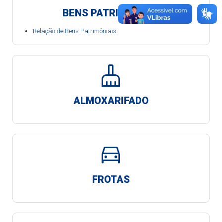
BENS PATRIMONIAIS
Relação de Bens Patrimôniais
cleaning_services
ALMOXARIFADO
directions_car
FROTAS