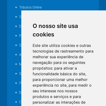
Tributos Online
Serviços ISS-E
O nosso site usa
Decretos
cookies
Portarias
Este site utiliza cookies e outras
SAMAE
tecnologias de rastreamento para
Audiência pública
melhorar sua experiência de
navegação para os seguintes
MANUTENÇÃO DE ILUMINAÇÃO PÚBLICA
propósitos:
para ativar a
funcionalidade básica do site
,
Serviços Técnicos TI
para proporcionar uma melhor
ITR
experiência no site
,
para medir o
seu interesse nos nossos
Desapropriações
produtos e serviços e para
personalizar as interações de
Catalogo Eletrônico de Padronização