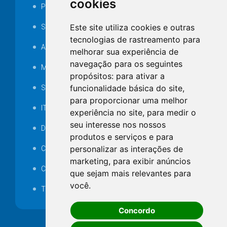
cookies
Portarias
Este site utiliza cookies e outras
SAMAE
tecnologias de rastreamento para
Audiência pública
melhorar sua experiência de
navegação para os seguintes
MANUTENÇÃO DE ILUMINAÇÃO PÚBLICA
propósitos:
para ativar a
funcionalidade básica do site
,
Serviços Técnicos TI
para proporcionar uma melhor
ITR
experiência no site
,
para medir o
seu interesse nos nossos
Desapropriações
produtos e serviços e para
personalizar as interações de
Catalogo Eletrônico de Padronização
marketing
,
para exibir anúncios
Consórcios Municipais
que sejam mais relevantes para
você
.
Telefones Úteis
Concordo