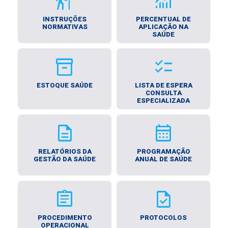
follow_the_signs
monitoring
INSTRUÇÕES
PERCENTUAL DE
NORMATIVAS
APLICAÇÃO NA
SAÚDE
inventory_2
checklist
ESTOQUE SAÚDE
LISTA DE ESPERA
CONSULTA
ESPECIALIZADA
description
calendar_month
RELATÓRIOS DA
PROGRAMAÇÃO
GESTÃO DA SAÚDE
ANUAL DE SAÚDE
assignment
task
PROCEDIMENTO
PROTOCOLOS
OPERACIONAL