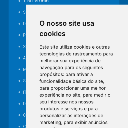
Tributos Online
Serviços ISS-E
O nosso site usa
Decretos
cookies
Portarias
Este site utiliza cookies e outras
SAMAE
tecnologias de rastreamento para
Audiência pública
melhorar sua experiência de
navegação para os seguintes
MANUTENÇÃO DE ILUMINAÇÃO PÚBLICA
propósitos:
para ativar a
funcionalidade básica do site
,
Serviços Técnicos TI
para proporcionar uma melhor
ITR
experiência no site
,
para medir o
seu interesse nos nossos
Desapropriações
produtos e serviços e para
personalizar as interações de
Catalogo Eletrônico de Padronização
marketing
,
para exibir anúncios
Consórcios Municipais