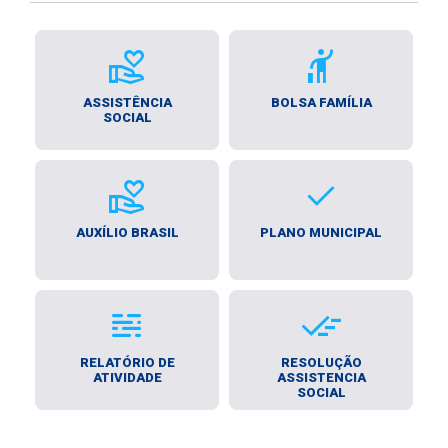
volunteer_activism
hail
ASSISTÊNCIA
BOLSA FAMÍLIA
SOCIAL
volunteer_activism
Done
AUXÍLIO BRASIL
PLANO MUNICIPAL
Mist
Sweep
RELATÓRIO DE
RESOLUÇÃO
ATIVIDADE
ASSISTENCIA
SOCIAL