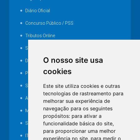
Diário Oficial
Concurso Público / PSS
Tributos Online
Serviços ISS-E
O nosso site usa
Decretos
cookies
Portarias
Este site utiliza cookies e outras
SAMAE
tecnologias de rastreamento para
Audiência pública
melhorar sua experiência de
navegação para os seguintes
MANUTENÇÃO DE ILUMINAÇÃO PÚBLICA
propósitos:
para ativar a
funcionalidade básica do site
,
Serviços Técnicos TI
para proporcionar uma melhor
ITR
experiência no site
,
para medir o