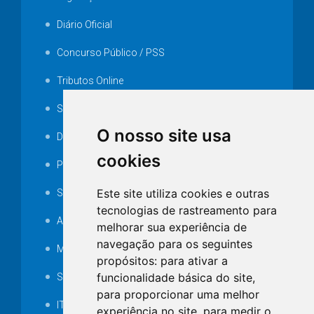
Diário Oficial
Concurso Público / PSS
Tributos Online
Serviços ISS-E
O nosso site usa
Decretos
cookies
Portarias
Este site utiliza cookies e outras
SAMAE
tecnologias de rastreamento para
Audiência pública
melhorar sua experiência de
navegação para os seguintes
MANUTENÇÃO DE ILUMINAÇÃO PÚBLICA
propósitos:
para ativar a
funcionalidade básica do site
,
Serviços Técnicos TI
para proporcionar uma melhor
ITR
experiência no site
,
para medir o