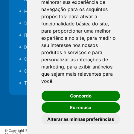
melhorar sua experiência de
navegação para os seguintes
MANUTENÇÃO DE ILUMINAÇÃO PÚBLICA
propósitos:
para ativar a
funcionalidade básica do site
,
Serviços Técnicos TI
para proporcionar uma melhor
ITR
experiência no site
,
para medir o
seu interesse nos nossos
Desapropriações
produtos e serviços e para
personalizar as interações de
Catalogo Eletrônico de Padronização
marketing
,
para exibir anúncios
Consórcios Municipais
que sejam mais relevantes para
você
.
Telefones Úteis
Concordo
Eu recuso
Alterar as minhas preferências
© Copyright 2026 - Todos os direitos reservados à Prefeitura de