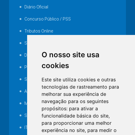
Diário Oficial
Concurso Público / PSS
Tributos Online
Serviços ISS-E
O nosso site usa
Decretos
cookies
Portarias
Este site utiliza cookies e outras
SAMAE
tecnologias de rastreamento para
Audiência pública
melhorar sua experiência de
navegação para os seguintes
MANUTENÇÃO DE ILUMINAÇÃO PÚBLICA
propósitos:
para ativar a
funcionalidade básica do site
,
Serviços Técnicos TI
para proporcionar uma melhor
ITR
experiência no site
,
para medir o