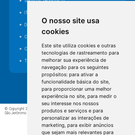
Serviços Técnicos TI
ITR
O nosso site usa
Desapropriações
cookies
Catalogo Eletrônico de Padronização
Este site utiliza cookies e outras
Consórcios Municipais
tecnologias de rastreamento para
melhorar sua experiência de
Telefones Úteis
navegação para os seguintes
propósitos:
para ativar a
funcionalidade básica do site
,
para proporcionar uma melhor
experiência no site
,
para medir o
seu interesse nos nossos
© Copyright 2026 - Todos os direitos reservados à Prefeitura de
produtos e serviços e para
São Jerônimo da Serra/PR
personalizar as interações de
marketing
,
para exibir anúncios
que sejam mais relevantes para