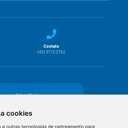
Contato
(43) 3772-2762
Diário Oficial
Decretos
sa cookies
MANUTENÇÃO DE ILUMINAÇÃO PÚBLICA
es e outras tecnologias de rastreamento para