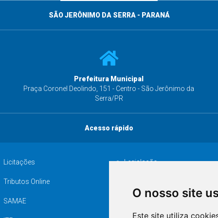
SÃO JERÔNIMO DA SERRA - PARANÁ
Prefeitura Municipal
s
Praça Coronel Deolindo, 151 - Centro - São Jerônimo da
Serra/PR
Acesso rápido
Licitações
Legislação
Tributos Online
Serviços ISS-E
O nosso site u
SAMAE
Audiência pública
Este site utiliza cooki