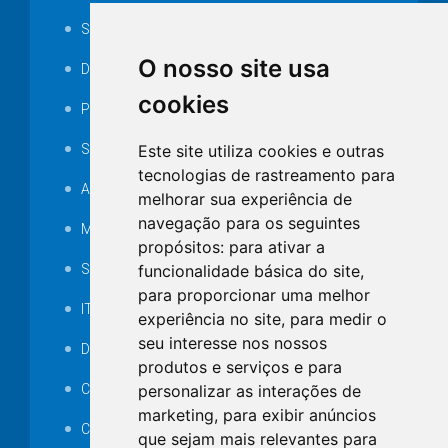
Serviços ISS-E
O nosso site usa
Decretos
cookies
Portarias
Este site utiliza cookies e outras
SAMAE
tecnologias de rastreamento para
Audiência pública
melhorar sua experiência de
navegação para os seguintes
MANUTENÇÃO DE ILUMINAÇÃO PÚBLICA
propósitos:
para ativar a
funcionalidade básica do site
,
Serviços Técnicos TI
para proporcionar uma melhor
ITR
experiência no site
,
para medir o
seu interesse nos nossos
Desapropriações
produtos e serviços e para
personalizar as interações de
Catalogo Eletrônico de Padronização
marketing
,
para exibir anúncios
Consórcios Municipais
que sejam mais relevantes para