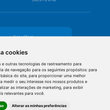
Diário Oficial
Decretos
sa cookies
MANUTENÇÃO DE ILUMINAÇÃO PÚBLICA
es e outras tecnologias de rastreamento para
Catalogo Eletrônico de Padronização
cia de navegação para os seguintes propósitos:
para
 básica do site
,
para proporcionar uma melhor
a medir o seu interesse nos nossos produtos e
alizar as interações de marketing
,
para exibir
is relevantes para você
.
so
Alterar as minhas preferências