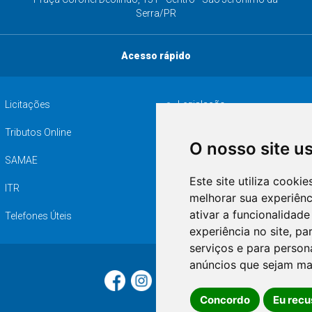
Serra/PR
Acesso rápido
Licitações
Legislação
Tributos Online
Serviços ISS-E
O nosso site u
SAMAE
Audiência pública
Este site utiliza cooki
ITR
Desapropriações
melhorar sua experiên
ativar a funcionalidade
Telefones Úteis
experiência no site
,
par
serviços e para person
anúncios que sejam ma
Concordo
Eu recu