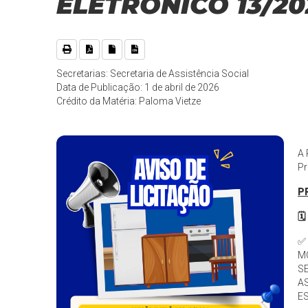
ELETRÔNICO 13/20
Secretarias: Secretaria de Assistência Social
Data de Publicação: 1 de abril de 2026
Crédito da Matéria: Paloma Vietze
A 
Pr
P
🗓
✅
MÓ
S
AS
E