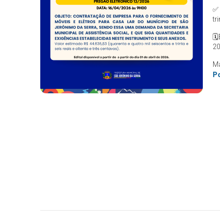
✅
tr
🗓
20
Ma
Po