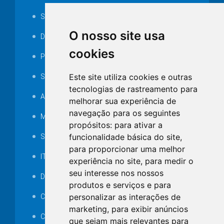
Serviços ISS-E
O nosso site usa
Decretos
cookies
Portarias
Este site utiliza cookies e outras
SAMAE
tecnologias de rastreamento para
Audiência pública
melhorar sua experiência de
navegação para os seguintes
MANUTENÇÃO DE ILUMINAÇÃO PÚBLICA
propósitos:
para ativar a
funcionalidade básica do site
,
Serviços Técnicos TI
para proporcionar uma melhor
ITR
experiência no site
,
para medir o
seu interesse nos nossos
Desapropriações
produtos e serviços e para
personalizar as interações de
Catalogo Eletrônico de Padronização
marketing
,
para exibir anúncios
Consórcios Municipais
que sejam mais relevantes para