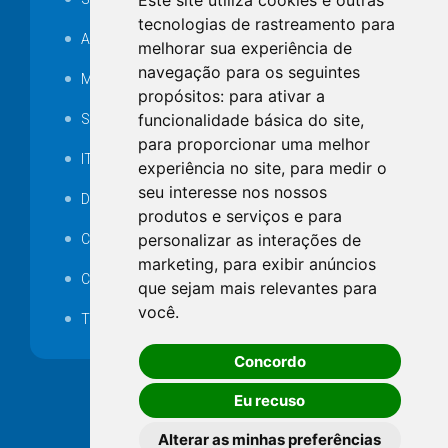
Este site utiliza cookies e outras
tecnologias de rastreamento para
Audiência pública
melhorar sua experiência de
navegação para os seguintes
MANUTENÇÃO DE ILUMINAÇÃO PÚBLICA
propósitos:
para ativar a
funcionalidade básica do site
,
Serviços Técnicos TI
para proporcionar uma melhor
ITR
experiência no site
,
para medir o
seu interesse nos nossos
Desapropriações
produtos e serviços e para
personalizar as interações de
Catalogo Eletrônico de Padronização
marketing
,
para exibir anúncios
Consórcios Municipais
que sejam mais relevantes para
você
.
Telefones Úteis
Concordo
Eu recuso
Alterar as minhas preferências