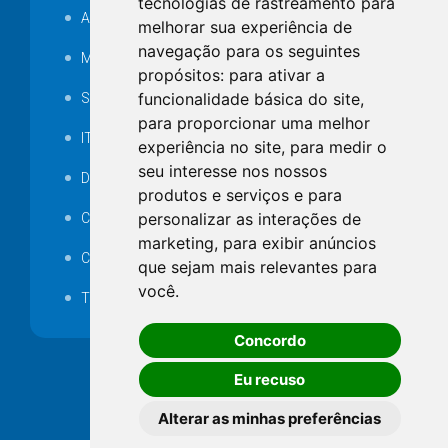
tecnologias de rastreamento para
Audiência pública
melhorar sua experiência de
navegação para os seguintes
MANUTENÇÃO DE ILUMINAÇÃO PÚBLICA
propósitos:
para ativar a
funcionalidade básica do site
,
Serviços Técnicos TI
para proporcionar uma melhor
ITR
experiência no site
,
para medir o
seu interesse nos nossos
Desapropriações
produtos e serviços e para
personalizar as interações de
Catalogo Eletrônico de Padronização
marketing
,
para exibir anúncios
Consórcios Municipais
que sejam mais relevantes para
você
.
Telefones Úteis
Concordo
Eu recuso
Alterar as minhas preferências