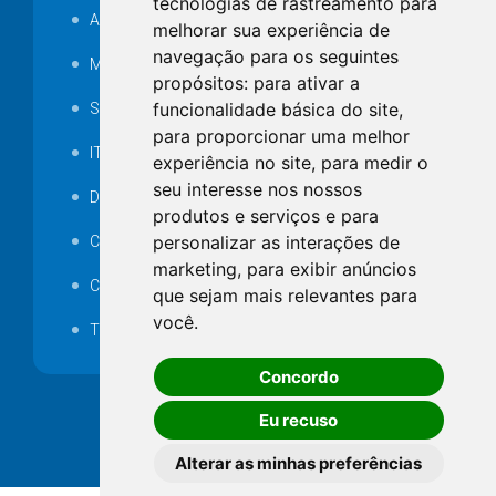
tecnologias de rastreamento para
Audiência pública
melhorar sua experiência de
navegação para os seguintes
MANUTENÇÃO DE ILUMINAÇÃO PÚBLICA
propósitos:
para ativar a
funcionalidade básica do site
,
Serviços Técnicos TI
para proporcionar uma melhor
ITR
experiência no site
,
para medir o
seu interesse nos nossos
Desapropriações
produtos e serviços e para
personalizar as interações de
Catalogo Eletrônico de Padronização
marketing
,
para exibir anúncios
Consórcios Municipais
que sejam mais relevantes para
você
.
Telefones Úteis
Concordo
Eu recuso
Alterar as minhas preferências