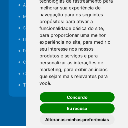
tecnologias de rastreamento para
Audiência pública
melhorar sua experiência de
navegação para os seguintes
MANUTENÇÃO DE ILUMINAÇÃO PÚBLICA
propósitos:
para ativar a
funcionalidade básica do site
,
Serviços Técnicos TI
para proporcionar uma melhor
ITR
experiência no site
,
para medir o
seu interesse nos nossos
Desapropriações
produtos e serviços e para
personalizar as interações de
Catalogo Eletrônico de Padronização
marketing
,
para exibir anúncios
Consórcios Municipais
que sejam mais relevantes para
você
.
Telefones Úteis
Concordo
Eu recuso
Alterar as minhas preferências