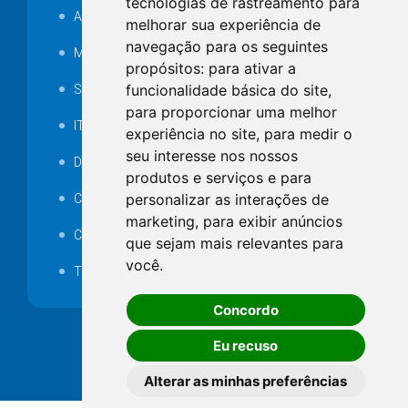
tecnologias de rastreamento para
Audiência pública
melhorar sua experiência de
navegação para os seguintes
MANUTENÇÃO DE ILUMINAÇÃO PÚBLICA
propósitos:
para ativar a
funcionalidade básica do site
,
Serviços Técnicos TI
para proporcionar uma melhor
ITR
experiência no site
,
para medir o
seu interesse nos nossos
Desapropriações
produtos e serviços e para
personalizar as interações de
Catalogo Eletrônico de Padronização
marketing
,
para exibir anúncios
Consórcios Municipais
que sejam mais relevantes para
você
.
Telefones Úteis
Concordo
Eu recuso
Alterar as minhas preferências