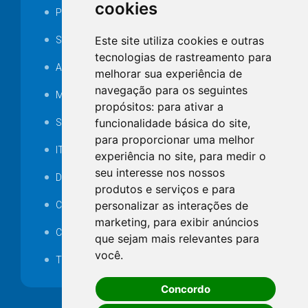
cookies
Portarias
Este site utiliza cookies e outras
SAMAE
tecnologias de rastreamento para
Audiência pública
melhorar sua experiência de
navegação para os seguintes
MANUTENÇÃO DE ILUMINAÇÃO PÚBLICA
propósitos:
para ativar a
funcionalidade básica do site
,
Serviços Técnicos TI
para proporcionar uma melhor
ITR
experiência no site
,
para medir o
seu interesse nos nossos
Desapropriações
produtos e serviços e para
personalizar as interações de
Catalogo Eletrônico de Padronização
marketing
,
para exibir anúncios
Consórcios Municipais
que sejam mais relevantes para
você
.
Telefones Úteis
Concordo