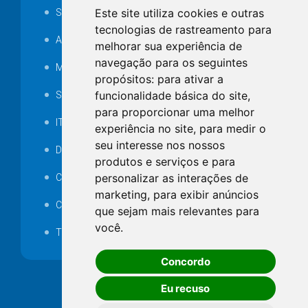
Este site utiliza cookies e outras
SAMAE
tecnologias de rastreamento para
Audiência pública
melhorar sua experiência de
navegação para os seguintes
MANUTENÇÃO DE ILUMINAÇÃO PÚBLICA
propósitos:
para ativar a
funcionalidade básica do site
,
Serviços Técnicos TI
para proporcionar uma melhor
ITR
experiência no site
,
para medir o
seu interesse nos nossos
Desapropriações
produtos e serviços e para
personalizar as interações de
Catalogo Eletrônico de Padronização
marketing
,
para exibir anúncios
Consórcios Municipais
que sejam mais relevantes para
você
.
Telefones Úteis
Concordo
Eu recuso